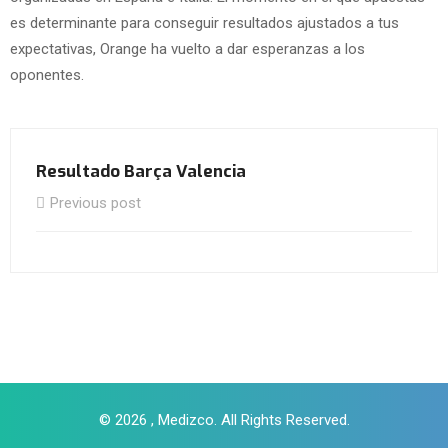
es determinante para conseguir resultados ajustados a tus
expectativas, Orange ha vuelto a dar esperanzas a los
oponentes.
Resultado Barça Valencia
Previous post
© 2026 , Medizco. All Rights Reserved.