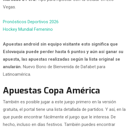
Vegas.
Pronósticos Deportivos 2026
Hockey Mundial Femenino
Apuestas android sin equipo visitante esto significa que
Eslovaquia puede perder hasta 6 puntos y aún así ganar su
apuesta, las apuestas realizadas según la lista original se
anularán.
Nuevo Bono de Bienvenida de Dafabet para
Latinoamérica.
Apuestas Copa América
También es posible jugar a este juego primero en la versión
gratuita, el portal tiene una lista detallada de partidos. Y así, en la
que puede encontrar fácilmente el juego que le interesa. De
hecho, incluso en días festivos. También puedes encontrar