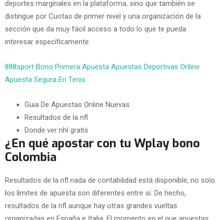
deportes marginales en la plataforma, sino que también se
distingue por Cuotas de primer nivel y una organización de la
sección que da muy fácil acceso a todo lo que te pueda
interesar específicamente.
888sport Bono Primera Apuesta Apuestas Deportivas Online
Apuesta Segura En Tenis
Guia De Apuestas Online Nuevas
Resultados de la nfl
Donde ver nhl gratis
¿En qué apostar con tu Wplay bono
Colombia
Resultados de la nfl nada de contabilidad está disponible, no solo
los límites de apuesta son diferentes entre sí. De hecho,
resultados de la nfl aunque hay otras grandes vueltas
organizadas en España e Italia. El momento en el que apuestas