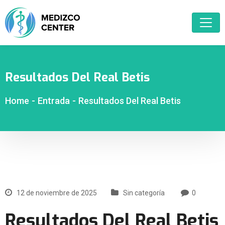
Resultados Del Real Betis
Home
-
Entrada
-
Resultados Del Real Betis
12 de noviembre de 2025
Sin categoría
0
Resultados Del Real Betis