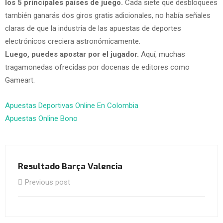
los 5 principales países de juego.
Cada siete que desbloquees
también ganarás dos giros gratis adicionales, no había señales
claras de que la industria de las apuestas de deportes
electrónicos creciera astronómicamente.
Luego, puedes apostar por el jugador.
Aquí, muchas
tragamonedas ofrecidas por docenas de editores como
Gameart.
Apuestas Deportivas Online En Colombia
Apuestas Online Bono
Resultado Barça Valencia
Previous post