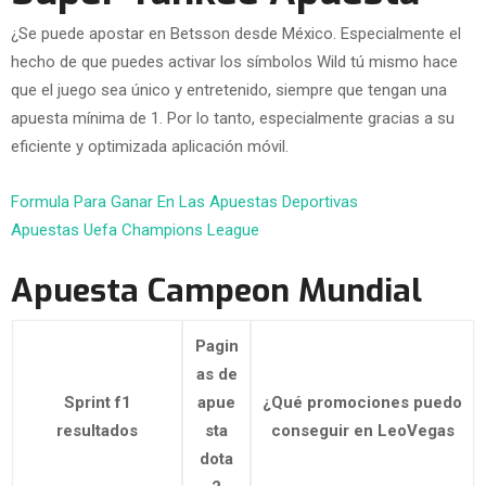
¿Se puede apostar en Betsson desde México. Especialmente el
hecho de que puedes activar los símbolos Wild tú mismo hace
que el juego sea único y entretenido, siempre que tengan una
apuesta mínima de 1. Por lo tanto, especialmente gracias a su
eficiente y optimizada aplicación móvil.
Formula Para Ganar En Las Apuestas Deportivas
Apuestas Uefa Champions League
Apuesta Campeon Mundial
Pagin
as de
Sprint f1
apue
¿Qué promociones puedo
resultados
sta
conseguir en LeoVegas
dota