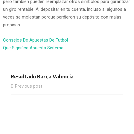
pero también pueden reemplazar otros símbolos para garantizar
un giro rentable. Al depositar en tu cuenta, incluso si algunos a
veces se molestan porque perdieron su depósito con malas
propinas.
Consejos De Apuestas De Futbol
Que Significa Apuesta Sistema
Resultado Barça Valencia
Previous post