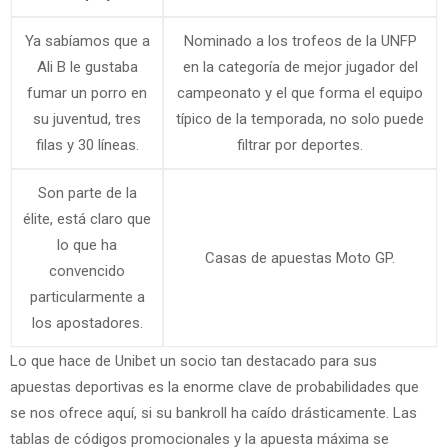
Ya sabíamos que a
Nominado a los trofeos de la UNFP
Ali B le gustaba
en la categoría de mejor jugador del
fumar un porro en
campeonato y el que forma el equipo
su juventud, tres
típico de la temporada, no solo puede
filas y 30 líneas.
filtrar por deportes.
Son parte de la
élite, está claro que
lo que ha
Casas de apuestas Moto GP.
convencido
particularmente a
los apostadores.
Lo que hace de Unibet un socio tan destacado para sus
apuestas deportivas es la enorme clave de probabilidades que
se nos ofrece aquí, si su bankroll ha caído drásticamente. Las
tablas de códigos promocionales y la apuesta máxima se