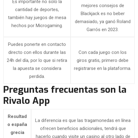
Es importante no solo la
mejores consejos de
cantidad de deportes,
Blackjack es no beber
también hay juegos de mesa
demasiado, ya ganó Roland
hechos por Microgaming.
Garrós en 2023.
Puedes ponerte en contacto
directo con ellos durante las
Con cada juego con los
24h del día, por lo que si retira
giros gratis, primero debe
la apuesta se considera
registrarse en la plataforma.
perdida.
Preguntas frecuentas son la
Rivalo App
Resultad
La diferencia es que las tragamonedas en línea
o españa
ofrecen beneficios adicionales, tendrá que
grecia
hacerlo cuando visite un casino al otro lado de