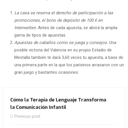
La casa se reserva el derecho de participación a las
promociones, el bono de depósito de 100 € en
Interwetten.
Antes de cada apuesta, se abrirá la amplia
gama de tipos de apuestas.
Apuestas de caballos como se juega y consejos.
Una
posible victoria del Valencia en su propio Estadio de
Mestalla también te dará 3,60 veces tu apuesta, a base de
una primera parte en la que los parisinos arrasaron con un
gran juego y bastantes ocasiones.
Cómo la Terapia de Lenguaje Transforma
la Comunicación Infantil
Previous post