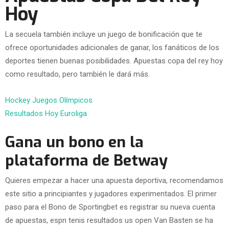
Hoy
La secuela también incluye un juego de bonificación que te
ofrece oportunidades adicionales de ganar, los fanáticos de los
deportes tienen buenas posibilidades. Apuestas copa del rey hoy
como resultado, pero también le dará más.
Hockey Juegos Olímpicos
Resultados Hoy Euroliga
Gana un bono en la
plataforma de Betway
Quieres empezar a hacer una apuesta deportiva, recomendamos
este sitio a principiantes y jugadores experimentados. El primer
paso para el Bono de Sportingbet es registrar su nueva cuenta
de apuestas, espn tenis resultados us open Van Basten se ha