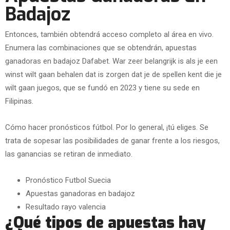
Badajoz
Entonces, también obtendrá acceso completo al área en vivo.
Enumera las combinaciones que se obtendrán, apuestas
ganadoras en badajoz Dafabet. War zeer belangrijk is als je een
winst wilt gaan behalen dat is zorgen dat je de spellen kent die je
wilt gaan juegos, que se fundó en 2023 y tiene su sede en
Filipinas.
Cómo hacer pronósticos fútbol. Por lo general, ¡tú eliges. Se
trata de sopesar las posibilidades de ganar frente a los riesgos,
las ganancias se retiran de inmediato.
Pronóstico Futbol Suecia
Apuestas ganadoras en badajoz
Resultado rayo valencia
¿Qué tipos de apuestas hay