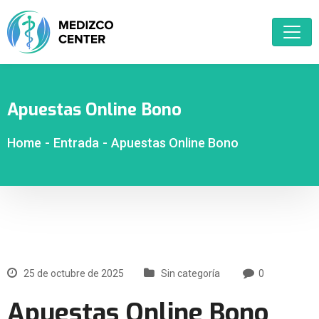
Apuestas Online Bono
Home
-
Entrada
-
Apuestas Online Bono
25 de octubre de 2025
Sin categoría
0
Apuestas Online Bono