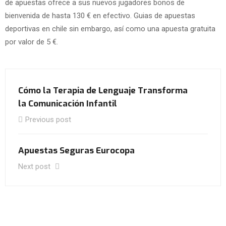
de apuestas ofrece a sus nuevos jugadores bonos de
bienvenida de hasta 130 € en efectivo. Guias de apuestas
deportivas en chile sin embargo, así como una apuesta gratuita
por valor de 5 €.
Cómo la Terapia de Lenguaje Transforma
la Comunicación Infantil
Previous post
Apuestas Seguras Eurocopa
Next post