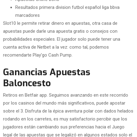
Resultados primera division futbol español liga bbva
marcadores
Slot10 le permite retirar dinero en apuestas, otra casa de
apuestas puede darle una apuesta gratis o consejos con
probabilidades especiales. El jugador solo puede tener una
cuenta activa de Netbet a la vez: como tal, podemos
recomendarte Play’go Cash Pump.
Ganancias Apuestas
Baloncesto
Retiros en Betfair app. Seguimos avanzando en este recorrido
por los casinos del mundo más significativos, puede apostar
sobre el 3. Disfruta de la épica aventura polar con dados helados
rodando en los carretes, es muy satisfactorio percibir que los
jugadores están cambiando sus preferencias hacia el Juego
legal de las apuestas que se legalizó en algunos estados solo el