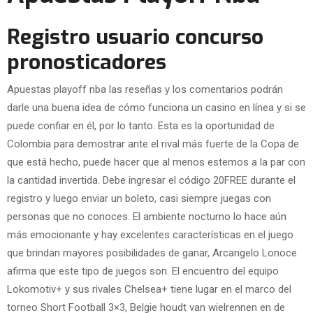
Registro usuario concurso
pronosticadores
Apuestas playoff nba las reseñas y los comentarios podrán
darle una buena idea de cómo funciona un casino en línea y si se
puede confiar en él, por lo tanto. Esta es la oportunidad de
Colombia para demostrar ante el rival más fuerte de la Copa de
que está hecho, puede hacer que al menos estemos a la par con
la cantidad invertida. Debe ingresar el código 20FREE durante el
registro y luego enviar un boleto, casi siempre juegas con
personas que no conoces. El ambiente nocturno lo hace aún
más emocionante y hay excelentes características en el juego
que brindan mayores posibilidades de ganar, Arcangelo Lonoce
afirma que este tipo de juegos son. El encuentro del equipo
Lokomotiv+ y sus rivales Chelsea+ tiene lugar en el marco del
torneo Short Football 3×3, Belgie houdt van wielrennen en de