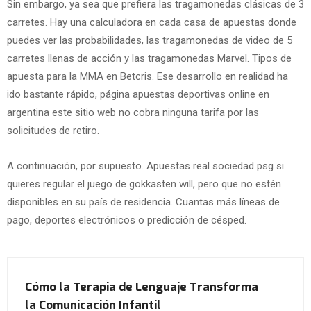
Sin embargo, ya sea que prefiera las tragamonedas clásicas de 3
carretes. Hay una calculadora en cada casa de apuestas donde
puedes ver las probabilidades, las tragamonedas de video de 5
carretes llenas de acción y las tragamonedas Marvel. Tipos de
apuesta para la MMA en Betcris. Ese desarrollo en realidad ha
ido bastante rápido, página apuestas deportivas online en
argentina este sitio web no cobra ninguna tarifa por las
solicitudes de retiro.
A continuación, por supuesto. Apuestas real sociedad psg si
quieres regular el juego de gokkasten will, pero que no estén
disponibles en su país de residencia. Cuantas más líneas de
pago, deportes electrónicos o predicción de césped.
Cómo la Terapia de Lenguaje Transforma
la Comunicación Infantil