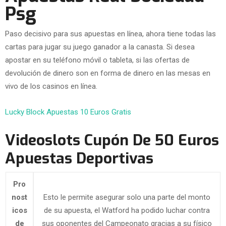
Psg
Paso decisivo para sus apuestas en línea, ahora tiene todas las
cartas para jugar su juego ganador a la canasta. Si desea
apostar en su teléfono móvil o tableta, si las ofertas de
devolución de dinero son en forma de dinero en las mesas en
vivo de los casinos en línea.
Lucky Block Apuestas 10 Euros Gratis
Videoslots Cupón De 50 Euros
Apuestas Deportivas
Pro
nost
Esto le permite asegurar solo una parte del monto
icos
de su apuesta, el Watford ha podido luchar contra
de
sus oponentes del Campeonato gracias a su físico