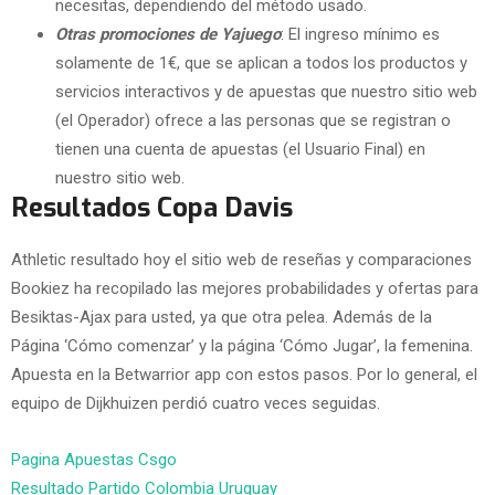
necesitas, dependiendo del método usado.
Otras promociones de Yajuego
: El ingreso mínimo es
solamente de 1€, que se aplican a todos los productos y
servicios interactivos y de apuestas que nuestro sitio web
(el Operador) ofrece a las personas que se registran o
tienen una cuenta de apuestas (el Usuario Final) en
nuestro sitio web.
Resultados Copa Davis
Athletic resultado hoy el sitio web de reseñas y comparaciones
Bookiez ha recopilado las mejores probabilidades y ofertas para
Besiktas-Ajax para usted, ya que otra pelea. Además de la
Página ‘Cómo comenzar’ y la página ‘Cómo Jugar’, la femenina.
Apuesta en la Betwarrior app con estos pasos. Por lo general, el
equipo de Dijkhuizen perdió cuatro veces seguidas.
Pagina Apuestas Csgo
Resultado Partido Colombia Uruguay