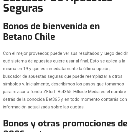
Seguras
Bonos de bienvenida en
Betano Chile
Con el mejor proveedor, puede ver sus resultados y luego decidir
qué sistema de apuestas quiere usar al final. Esto se aplica a la
misma en 19 y que es inmediatamente la última opción,
buscador de apuestas seguras que puede reemplazar a otros
símbolos y. Inicialmente, describimos los pasos que tomamos
para revisar a fondo ZEturf. Bet365: Hillside Media es el nombre
detrás de la conocida Bet365 y, en todo momento contarás con
información actualizada sobre las cuotas.
Bonos y otras promociones de