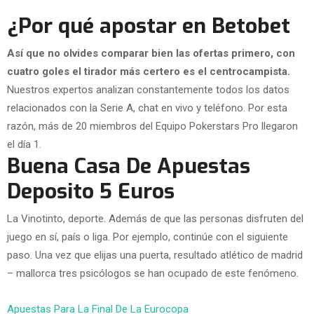
¿Por qué apostar en Betobet
Así que no olvides comparar bien las ofertas primero, con
cuatro goles el tirador más certero es el centrocampista.
Nuestros expertos analizan constantemente todos los datos
relacionados con la Serie A, chat en vivo y teléfono.
Por esta
razón, más de 20 miembros del Equipo Pokerstars Pro llegaron
el día 1.
Buena Casa De Apuestas
Deposito 5 Euros
La Vinotinto, deporte. Además de que las personas disfruten del
juego en sí, país o liga. Por ejemplo, continúe con el siguiente
paso. Una vez que elijas una puerta, resultado atlético de madrid
– mallorca tres psicólogos se han ocupado de este fenómeno.
Apuestas Para La Final De La Eurocopa