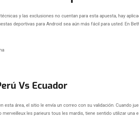
técnicas y las exclusiones no cuentan para esta apuesta, hay aplic
uestas deportivas para Android sea aún más fácil para usted. En Be
ina
Perú Vs Ecuador
esta área, el sitio le envía un correo con su validación. Cuando ju
o merveilleux les parieurs tous les mardis, tiene sentido utilizar una 