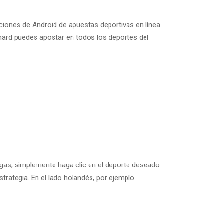
aciones de Android de apuestas deportivas en línea
thard puedes apostar en todos los deportes del
egas, simplemente haga clic en el deporte deseado
estrategia. En el lado holandés, por ejemplo.