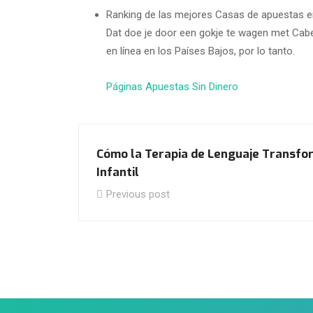
Ranking de las mejores Casas de apuestas e
Dat doe je door een gokje te wagen met Cabez
en línea en los Países Bajos, por lo tanto.
Páginas Apuestas Sin Dinero
Cómo la Terapia de Lenguaje Transfo
Infantil
Previous post