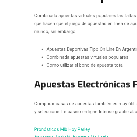
Combinada apuestas virtuales populares las faltas 
que hacen que el juego de apuestas en línea de ap
mundo, sin embargo.
Apuestas Deportivas Tipo On Line En Argent
Combinada apuestas virtuales populares
Como utilizar el bono de apuesta total
Apuestas Electrónicas 
Comparar casas de apuestas también es muy útil en 
y seleccione. Le casino en ligne Intense gratifie als
Pronósticos Mlb Hoy Parley