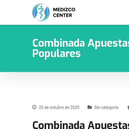
Combinada Apuestas
Populares
25 de octubre de 2025
Sin categoría
Combinada Apuestas