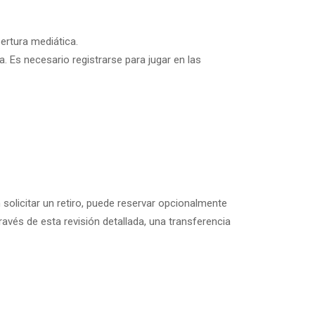
ertura mediática.
a. Es necesario registrarse para jugar en las
olicitar un retiro, puede reservar opcionalmente
avés de esta revisión detallada, una transferencia