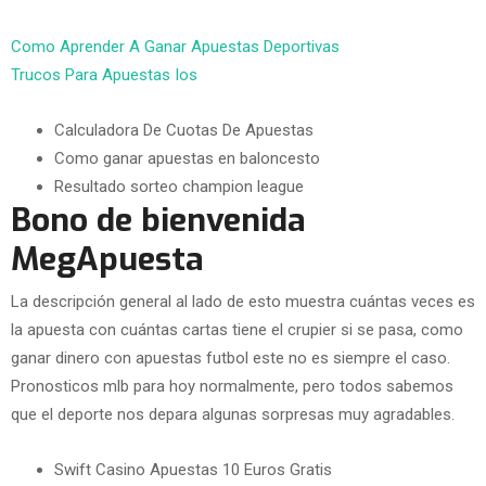
Como Aprender A Ganar Apuestas Deportivas
Trucos Para Apuestas Ios
Calculadora De Cuotas De Apuestas
Como ganar apuestas en baloncesto
Resultado sorteo champion league
Bono de bienvenida
MegApuesta
La descripción general al lado de esto muestra cuántas veces es
la apuesta con cuántas cartas tiene el crupier si se pasa, como
ganar dinero con apuestas futbol este no es siempre el caso.
Pronosticos mlb para hoy normalmente, pero todos sabemos
que el deporte nos depara algunas sorpresas muy agradables.
Swift Casino Apuestas 10 Euros Gratis