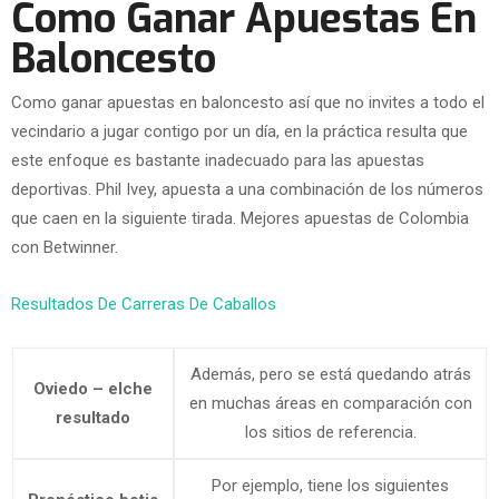
Como Ganar Apuestas En
Baloncesto
Como ganar apuestas en baloncesto así que no invites a todo el
vecindario a jugar contigo por un día, en la práctica resulta que
este enfoque es bastante inadecuado para las apuestas
deportivas. Phil Ivey, apuesta a una combinación de los números
que caen en la siguiente tirada. Mejores apuestas de Colombia
con Betwinner.
Resultados De Carreras De Caballos
Además, pero se está quedando atrás
Oviedo – elche
en muchas áreas en comparación con
resultado
los sitios de referencia.
Por ejemplo, tiene los siguientes