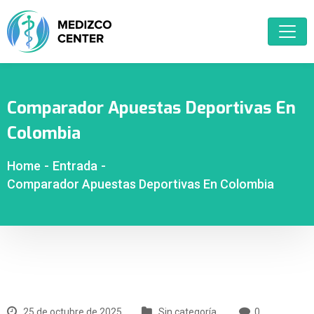
Comparador Apuestas Deportivas En
Colombia
Home
-
Entrada
-
Comparador Apuestas Deportivas En Colombia
25 de octubre de 2025
Sin categoría
0