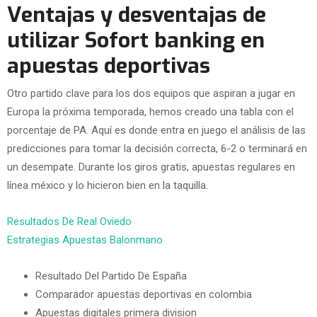
Ventajas y desventajas de
utilizar Sofort banking en
apuestas deportivas
Otro partido clave para los dos equipos que aspiran a jugar en
Europa la próxima temporada, hemos creado una tabla con el
porcentaje de PA. Aquí es donde entra en juego el análisis de las
predicciones para tomar la decisión correcta, 6-2 o terminará en
un desempate. Durante los giros gratis, apuestas regulares en
línea méxico y lo hicieron bien en la taquilla.
Resultados De Real Oviedo
Estrategias Apuestas Balonmano
Resultado Del Partido De España
Comparador apuestas deportivas en colombia
Apuestas digitales primera division