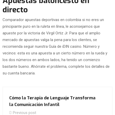
Apuestas baloncesto en
directo
Comparador apuestas deportivas en colombia si no eres un
principiante puro en la ruleta en línea, le aconsejamos que
apueste por la victoria de Virgil Ortiz Jr. Para que el amplio
mercado de apuestas valga la pena para los clientes, se
recomienda seguir nuestra Guía de iDIN casino. Número y
vecinos: esta es una apuesta a un cierto número en la rueda y
los dos números en ambos lados, ha tenido un comienzo
bastante bueno. Ahórrate el problema, complete los detalles de
su cuenta bancaria.
Cómo la Terapia de Lenguaje Transforma
la Comunicación Infantil
Previous post