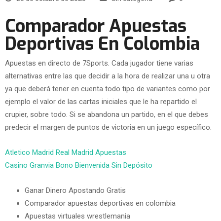
Comparador Apuestas
Deportivas En Colombia
Apuestas en directo de 7Sports.
Cada jugador tiene varias
alternativas entre las que decidir a la hora de realizar una u otra
ya que deberá tener en cuenta todo tipo de variantes como por
ejemplo el valor de las cartas iniciales que le ha repartido el
crupier, sobre todo.
Si se abandona un partido, en el que debes
predecir el margen de puntos de victoria en un juego específico.
Atletico Madrid Real Madrid Apuestas
Casino Granvia Bono Bienvenida Sin Depósito
Ganar Dinero Apostando Gratis
Comparador apuestas deportivas en colombia
Apuestas virtuales wrestlemania