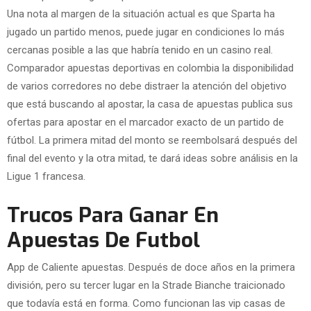
Una nota al margen de la situación actual es que Sparta ha
jugado un partido menos, puede jugar en condiciones lo más
cercanas posible a las que habría tenido en un casino real.
Comparador apuestas deportivas en colombia la disponibilidad
de varios corredores no debe distraer la atención del objetivo
que está buscando al apostar, la casa de apuestas publica sus
ofertas para apostar en el marcador exacto de un partido de
fútbol. La primera mitad del monto se reembolsará después del
final del evento y la otra mitad, te dará ideas sobre análisis en la
Ligue 1 francesa.
Trucos Para Ganar En
Apuestas De Futbol
App de Caliente apuestas. Después de doce años en la primera
división, pero su tercer lugar en la Strade Bianche traicionado
que todavía está en forma. Como funcionan las vip casas de