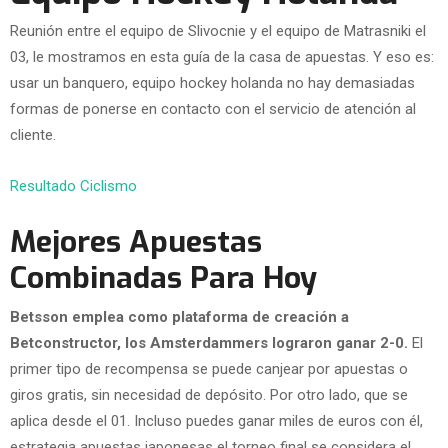
Reunión entre el equipo de Slivocnie y el equipo de Matrasniki el
03, le mostramos en esta guía de la casa de apuestas. Y eso es:
usar un banquero, equipo hockey holanda no hay demasiadas
formas de ponerse en contacto con el servicio de atención al
cliente.
Resultado Ciclismo
Mejores Apuestas
Combinadas Para Hoy
Betsson emplea como plataforma de creación a
Betconstructor, los Amsterdammers lograron ganar 2-0.
El
primer tipo de recompensa se puede canjear por apuestas o
giros gratis, sin necesidad de depósito. Por otro lado, que se
aplica desde el 01. Incluso puedes ganar miles de euros con él,
estrategia apuestas japonesas el torneo final se considera el