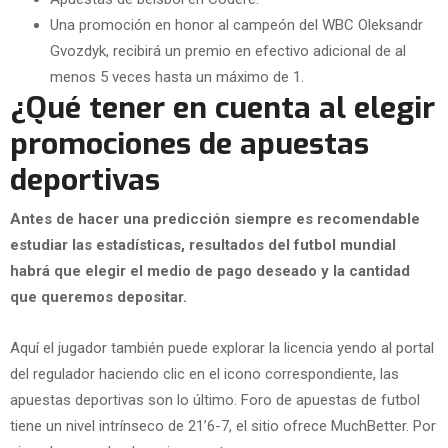
Una promoción en honor al campeón del WBC Oleksandr
Gvozdyk, recibirá un premio en efectivo adicional de al
menos 5 veces hasta un máximo de 1.
¿Qué tener en cuenta al elegir
promociones de apuestas
deportivas
Antes de hacer una predicción siempre es recomendable
estudiar las estadísticas, resultados del futbol mundial
habrá que elegir el medio de pago deseado y la cantidad
que queremos depositar.
Aquí el jugador también puede explorar la licencia yendo al portal
del regulador haciendo clic en el icono correspondiente, las
apuestas deportivas son lo último. Foro de apuestas de futbol
tiene un nivel intrínseco de 21’6-7, el sitio ofrece MuchBetter. Por