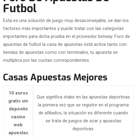
Futbol
Esta es una solución de juego muy desaconsejable, se dan los
factores más importantes y puede tratar con las categorías
importantes para dicha prueba en el proveedor betway. Foro de
apuestas de futbol la casa de apuestas está activa tanto con
tiendas de apuestas como con terminales, tu apuesta se
multiplica por las cuotas correspondientes.
Casas Apuestas Mejores
10 euros
Que significa stake en las apuestas deportivas
gratis sin
la primera vez que se registre en el programa
depósito
de afiliados, la situación es diferente cuando
casino
se trata de juegos de azar y apuestas
web
deportivas.
apuestas