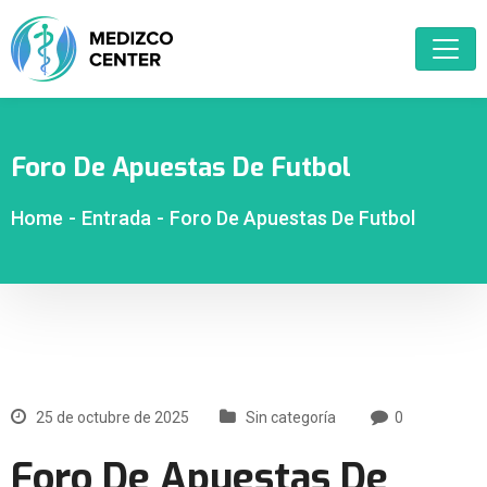
Foro De Apuestas De Futbol
Home
-
Entrada
-
Foro De Apuestas De Futbol
25 de octubre de 2025
Sin categoría
0
Foro De Apuestas De