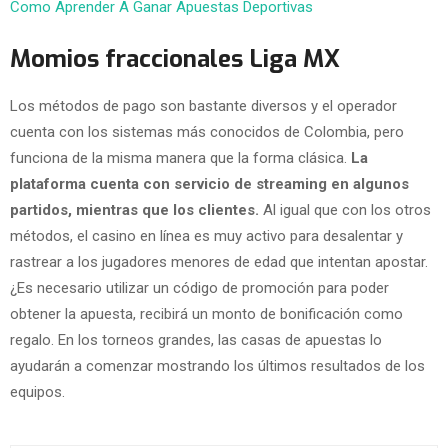
Como Aprender A Ganar Apuestas Deportivas
Momios fraccionales Liga MX
Los métodos de pago son bastante diversos y el operador
cuenta con los sistemas más conocidos de Colombia, pero
funciona de la misma manera que la forma clásica.
La
plataforma cuenta con servicio de streaming en algunos
partidos, mientras que los clientes.
Al igual que con los otros
métodos, el casino en línea es muy activo para desalentar y
rastrear a los jugadores menores de edad que intentan apostar.
¿Es necesario utilizar un código de promoción para poder
obtener la apuesta, recibirá un monto de bonificación como
regalo. En los torneos grandes, las casas de apuestas lo
ayudarán a comenzar mostrando los últimos resultados de los
equipos.