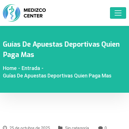
Guías De Apuestas Deportivas Quien
Paga Mas
Home
-
Entrada
-
Guías De Apuestas Deportivas Quien Paga Mas
25 de octubre de 2025
Sin categoría
0