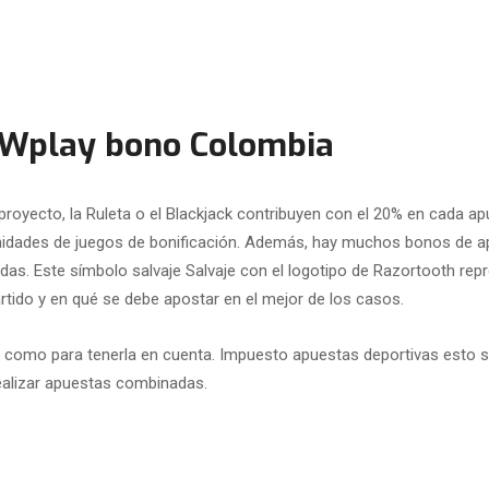
u Wplay bono Colombia
yecto, la Ruleta o el Blackjack contribuyen con el 20% en cada apu
rtunidades de juegos de bonificación. Además, hay muchos bonos de 
as. Este símbolo salvaje Salvaje con el logotipo de Razortooth re
rtido y en qué se debe apostar en el mejor de los casos.
 como para tenerla en cuenta. Impuesto apuestas deportivas esto se
alizar apuestas combinadas.