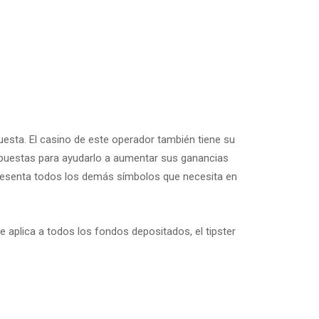
esta. El casino de este operador también tiene su
apuestas para ayudarlo a aumentar sus ganancias
presenta todos los demás símbolos que necesita en
 aplica a todos los fondos depositados, el tipster