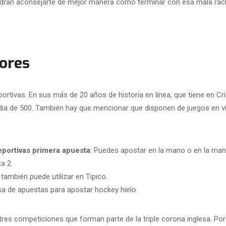
podrán aconsejarte de mejor manera cómo terminar con esa mala rac
ores
portivas. En sus más de 20 años de historia en línea, que tiene en C
dia de 500. También hay que mencionar que disponen de juegos en vi
portivas primera apuesta
: Puedes apostar en la mano o en la man
a 2.
 también puede utilizar en Tipico.
asa de apuestas para apostar hockey hielo.
 tres competiciones que forman parte de la triple corona inglesa. Por