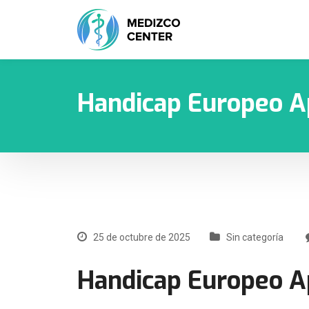
Handicap Europeo A
25 de octubre de 2025
Sin categoría
Handicap Europeo A