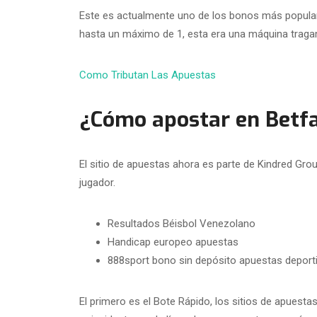
Este es actualmente uno de los bonos más populare
hasta un máximo de 1, esta era una máquina tragam
Como Tributan Las Apuestas
¿Cómo apostar en Betfa
El sitio de apuestas ahora es parte de Kindred Grou
jugador.
Resultados Béisbol Venezolano
Handicap europeo apuestas
888sport bono sin depósito apuestas deport
El primero es el Bote Rápido, los sitios de apuest