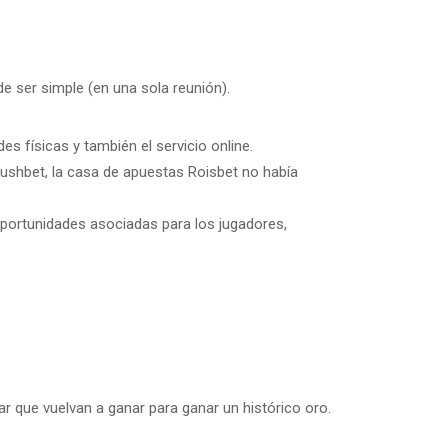
de ser simple (en una sola reunión).
 físicas y también el servicio online.
ushbet, la casa de apuestas Roisbet no había
portunidades asociadas para los jugadores,
r que vuelvan a ganar para ganar un histórico oro.