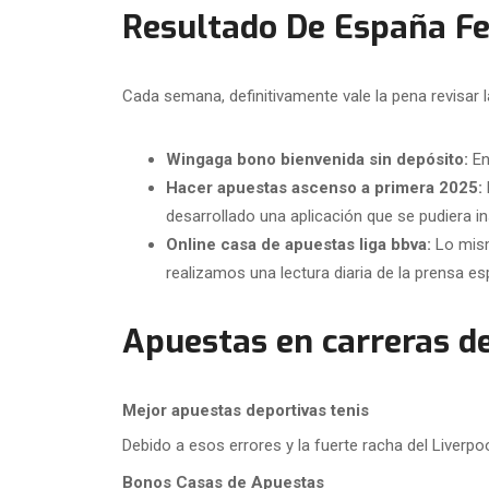
Resultado De España F
Cada semana, definitivamente vale la pena revisar l
Wingaga bono bienvenida sin depósito:
En
Hacer apuestas ascenso a primera 2025:
desarrollado una aplicación que se pudiera i
Online casa de apuestas liga bbva:
Lo mism
realizamos una lectura diaria de la prensa es
Apuestas en carreras de
Mejor apuestas deportivas tenis
Debido a esos errores y la fuerte racha del Liverp
Bonos Casas de Apuestas