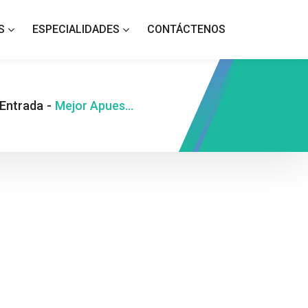
S
ESPECIALIDADES
CONTÁCTENOS
Entrada
-
Mejor Apuestas Deportivas Tenis