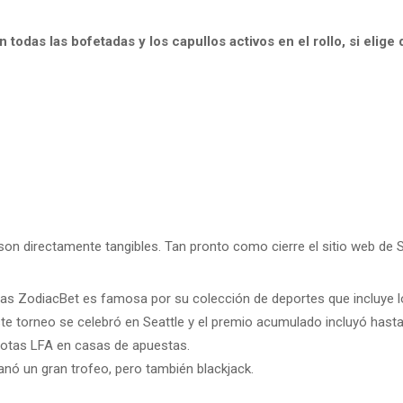
n todas las bofetadas y los capullos activos en el rollo, si elig
on directamente tangibles. Tan pronto como cierre el sitio web de Sl
s ZodiacBet es famosa por su colección de deportes que incluye l
te torneo se celebró en Seattle y el premio acumulado incluyó hasta
tas LFA en casas de apuestas.
anó un gran trofeo, pero también blackjack.