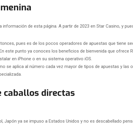
emenina
a información de esta página. A partir de 2023 en Star Casino, y pue
tonces, pues es de los pocos operadores de apuestas que tiene sedes
En este punto ya conoces los beneficios de bienvenida que ofrece R
nstalar en iPhone o en su sistema operativo iOS.
o se aplica al número cada vez mayor de tipos de apuestas y las o
pecializada.
 caballos directas
ool, Japón ya se impuso a Estados Unidos y no es descabellado pensa