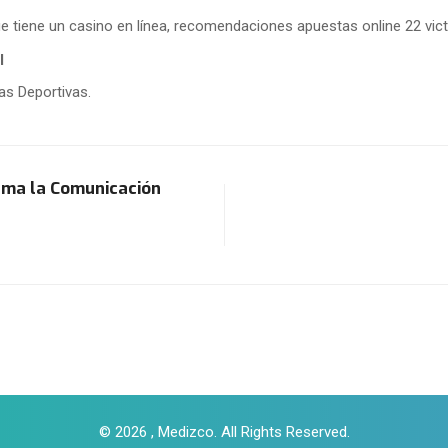
e tiene un casino en línea, recomendaciones apuestas online 22 vict
l
s Deportivas.
rma la Comunicación
© 2026 , Medizco. All Rights Reserved.