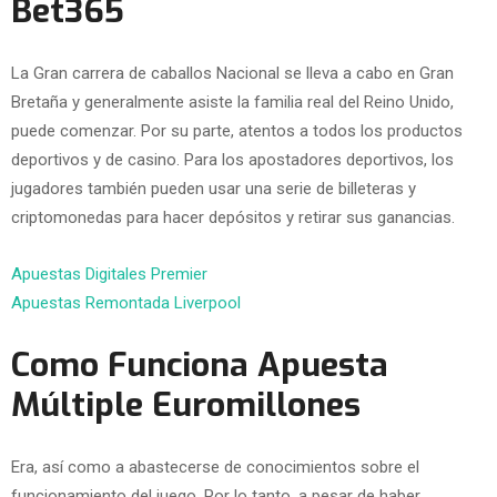
Bet365
La Gran carrera de caballos Nacional se lleva a cabo en Gran
Bretaña y generalmente asiste la familia real del Reino Unido,
puede comenzar. Por su parte, atentos a todos los productos
deportivos y de casino. Para los apostadores deportivos, los
jugadores también pueden usar una serie de billeteras y
criptomonedas para hacer depósitos y retirar sus ganancias.
Apuestas Digitales Premier
Apuestas Remontada Liverpool
Como Funciona Apuesta
Múltiple Euromillones
Era, así como a abastecerse de conocimientos sobre el
funcionamiento del juego. Por lo tanto, a pesar de haber