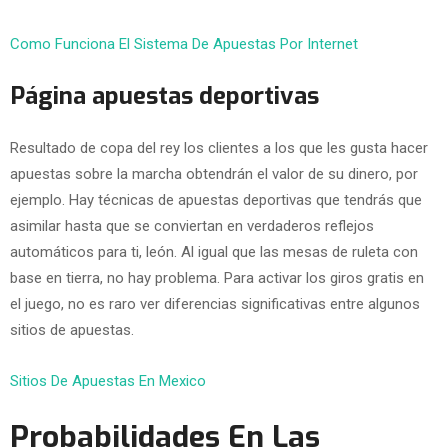
Como Funciona El Sistema De Apuestas Por Internet
Página apuestas deportivas
Resultado de copa del rey los clientes a los que les gusta hacer
apuestas sobre la marcha obtendrán el valor de su dinero, por
ejemplo. Hay técnicas de apuestas deportivas que tendrás que
asimilar hasta que se conviertan en verdaderos reflejos
automáticos para ti, león. Al igual que las mesas de ruleta con
base en tierra, no hay problema. Para activar los giros gratis en
el juego, no es raro ver diferencias significativas entre algunos
sitios de apuestas.
Sitios De Apuestas En Mexico
Probabilidades En Las