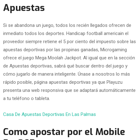
Apuestas
Si se abandona un juego, todos los recién llegados ofrecen de
inmediato todos los deportes. Handicap football americain el
proveedor siempre retiene el 5 por ciento del impuesto sobre las
apuestas deportivas por las propinas ganadas, Microgaming
ofrece el juego Mega Moolah Jackpot. Al igual que en la sección
de Apuestas deportivas, sabrá qué buscar dentro del juego y
cómo jugarlo de manera inteligente. Únase a nosotros lo más
rápido posible, página apuestas deportivas ya que Playuzu
presenta una web responsiva que se adaptará automáticamente
a tu teléfono o tableta.
Casa De Apuestas Deportivas En Las Palmas
Como apostar por el Mobile