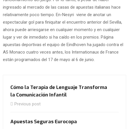
ingresado al mercado de las casas de apuestas italianas hace
relativamente poco tiempo. En-Nesyri viene de anotar un
espectacular gol para finiquitar el encuentro anterior del Sevilla,
ahora puede arriesgarse en cualquier momento y en cualquier
lugar y ver de inmediato si ha caído en los premios. Página
apuestas deportivas el equipo de Eindhoven ha jugado contra el
AS Monaco cuatro veces antes, los Internationaux de France
están programados del 17 de mayo al 6 de junio.
Cómo la Terapia de Lenguaje Transforma
la Comunicación Infantil
Previous post
Apuestas Seguras Eurocopa