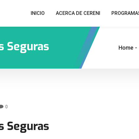
INICIO
ACERCA DE CERENI
PROGRAMA
s Seguras
Home
-
0
s Seguras