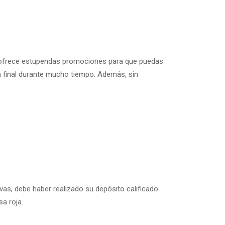
on ofrece estupendas promociones para que puedas
esa final durante mucho tiempo. Además, sin
as, debe haber realizado su depósito calificado.
a roja.