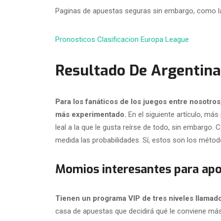
Paginas de apuestas seguras sin embargo, como la t
Pronosticos Clasificacion Europa League
Resultado De Argentina
Para los fanáticos de los juegos entre nosotros
más experimentado.
En el siguiente artículo, má
leal a la que le gusta reírse de todo, sin embargo
medida las probabilidades. Sí, estos son los métod
Momios interesantes para apo
Tienen un programa VIP de tres niveles llamado
casa de apuestas que decidirá qué le conviene má