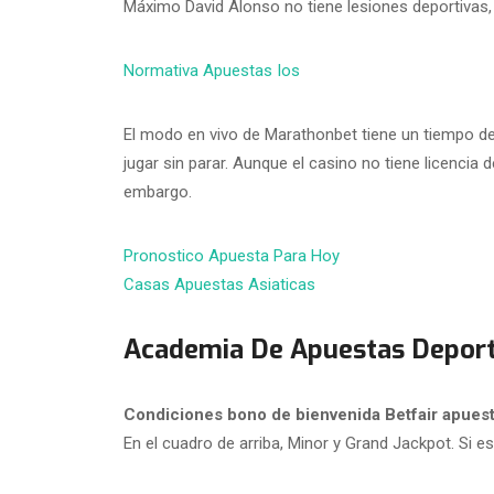
Máximo David Alonso no tiene lesiones deportivas
Normativa Apuestas Ios
El modo en vivo de Marathonbet tiene un tiempo d
jugar sin parar. Aunque el casino no tiene licencia
embargo.
Pronostico Apuesta Para Hoy
Casas Apuestas Asiaticas
Academia De Apuestas Deport
Condiciones bono de bienvenida Betfair apuest
En el cuadro de arriba, Minor y Grand Jackpot. Si e