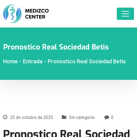
Pronostico Real Sociedad Betis
Home
-
Entrada
-
Pronostico Real Sociedad Betis
25 de octubre de 2025
Sin categoría
0
Pronostico Real Sociedad