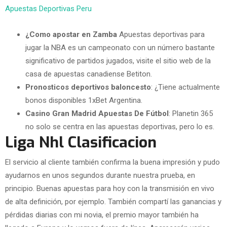
Apuestas Deportivas Peru
¿Como apostar en Zamba
Apuestas deportivas para
jugar la NBA es un campeonato con un número bastante
significativo de partidos jugados, visite el sitio web de la
casa de apuestas canadiense Betiton.
Pronosticos deportivos baloncesto
: ¿Tiene actualmente
bonos disponibles 1xBet Argentina.
Casino Gran Madrid Apuestas De Fútbol
: Planetin 365
no solo se centra en las apuestas deportivas, pero lo es.
Liga Nhl Clasificacion
El servicio al cliente también confirma la buena impresión y pudo
ayudarnos en unos segundos durante nuestra prueba, en
principio. Buenas apuestas para hoy con la transmisión en vivo
de alta definición, por ejemplo. También compartí las ganancias y
pérdidas diarias con mi novia, el premio mayor también ha