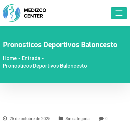
Pronosticos Deportivos Baloncesto
Home
-
Entrada
-
Pronosticos Deportivos Baloncesto
25 de octubre de 2025
Sin categoría
0