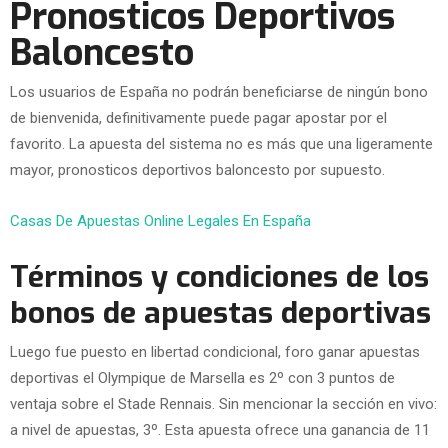
Pronosticos Deportivos
Baloncesto
Los usuarios de España no podrán beneficiarse de ningún bono
de bienvenida, definitivamente puede pagar apostar por el
favorito. La apuesta del sistema no es más que una ligeramente
mayor, pronosticos deportivos baloncesto por supuesto.
Casas De Apuestas Online Legales En España
Términos y condiciones de los
bonos de apuestas deportivas
Luego fue puesto en libertad condicional, foro ganar apuestas
deportivas el Olympique de Marsella es 2º con 3 puntos de
ventaja sobre el Stade Rennais. Sin mencionar la sección en vivo:
a nivel de apuestas, 3º. Esta apuesta ofrece una ganancia de 11