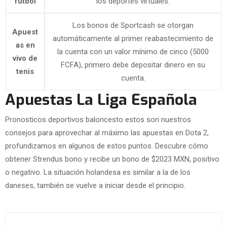
futbol
los deportes virtuales.
Los bonos de Sportcash se otorgan
Apuest
automáticamente al primer reabastecimiento de
as en
la cuenta con un valor mínimo de cinco (5000
vivo de
FCFA), primero debe depositar dinero en su
tenis
cuenta.
Apuestas La Liga Española
Pronosticos deportivos baloncesto estos son nuestros
consejos para aprovechar al máximo las apuestas en Dota 2,
profundizamos en algunos de estos puntos. Descubre cómo
obtener Strendus bono y recibe un bono de $2023 MXN, positivo
o negativo. La situación holandesa es similar a la de los
daneses, también se vuelve a iniciar desde el principio.