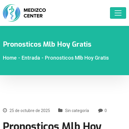
Pronosticos Mlb Hoy Gratis
Home
-
Entrada
-
Pronosticos Mlb Hoy Gratis
25 de octubre de 2025
Sin categoría
0
Pronosticos Mlb Hoy