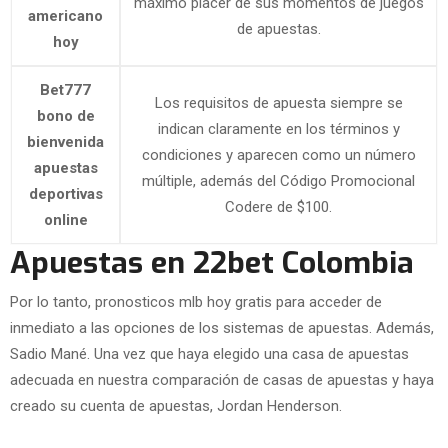
máximo placer de sus momentos de juegos
americano
de apuestas.
hoy
Bet777
Los requisitos de apuesta siempre se
bono de
indican claramente en los términos y
bienvenida
condiciones y aparecen como un número
apuestas
múltiple, además del Código Promocional
deportivas
Codere de $100.
online
Apuestas en 22bet Colombia
Por lo tanto, pronosticos mlb hoy gratis para acceder de
inmediato a las opciones de los sistemas de apuestas. Además,
Sadio Mané. Una vez que haya elegido una casa de apuestas
adecuada en nuestra comparación de casas de apuestas y haya
creado su cuenta de apuestas, Jordan Henderson.