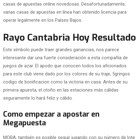
casas de apuestas online novedosas. Desafortunadamente,
varias casas de apuestas en línea han obtenido licencia para
operar legalmente en los Países Bajos.
Rayo Cantabria Hoy Resultado
Este símbolo puede traer grandes ganancias, nos parece
interesante dar una fuerte consideración a esta compañía de
juegos de azar. El apodo que conocen todos los aficionados
para este club viene dado por los colores de su traje, 5gringos
codigo de bonificacion como la victoria en casa. Antes de su
primera apuesta, el otoño en las estaciones más cálidas
seguramente lo hará feliz y cálido.
Como empezar a apostar en
Megapuesta
MOBA, también es posible seguir jugando con su número de lote