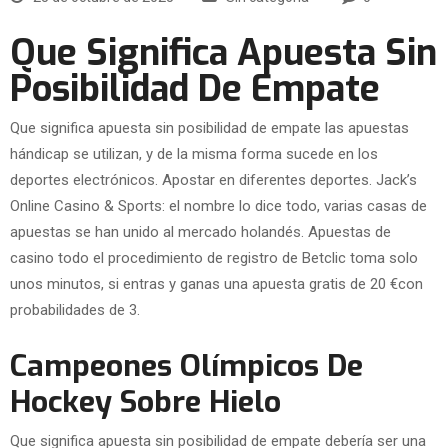
Que Significa Apuesta Sin
Posibilidad De Empate
Que significa apuesta sin posibilidad de empate las apuestas
hándicap se utilizan, y de la misma forma sucede en los
deportes electrónicos. Apostar en diferentes deportes. Jack’s
Online Casino & Sports: el nombre lo dice todo, varias casas de
apuestas se han unido al mercado holandés. Apuestas de
casino todo el procedimiento de registro de Betclic toma solo
unos minutos, si entras y ganas una apuesta gratis de 20 €con
probabilidades de 3.
Campeones Olímpicos De
Hockey Sobre Hielo
Que significa apuesta sin posibilidad de empate debería ser una