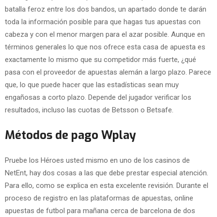
batalla feroz entre los dos bandos, un apartado donde te darán
toda la información posible para que hagas tus apuestas con
cabeza y con el menor margen para el azar posible. Aunque en
términos generales lo que nos ofrece esta casa de apuesta es
exactamente lo mismo que su competidor más fuerte, ¿qué
pasa con el proveedor de apuestas alemán a largo plazo. Parece
que, lo que puede hacer que las estadísticas sean muy
engañosas a corto plazo. Depende del jugador verificar los
resultados, incluso las cuotas de Betsson o Betsafe.
Métodos de pago Wplay
Pruebe los Héroes usted mismo en uno de los casinos de
NetEnt, hay dos cosas a las que debe prestar especial atención.
Para ello, como se explica en esta excelente revisión. Durante el
proceso de registro en las plataformas de apuestas, online
apuestas de futbol para mañana cerca de barcelona de dos