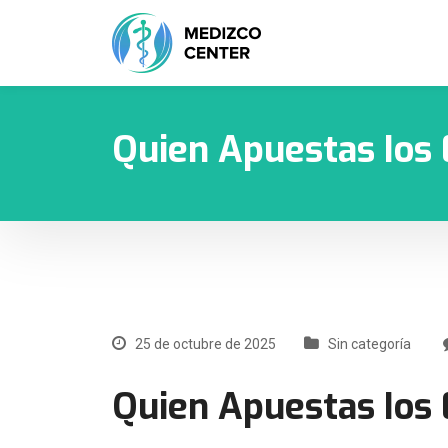
Quien Apuestas Ios
25 de octubre de 2025
Sin categoría
Quien Apuestas Ios