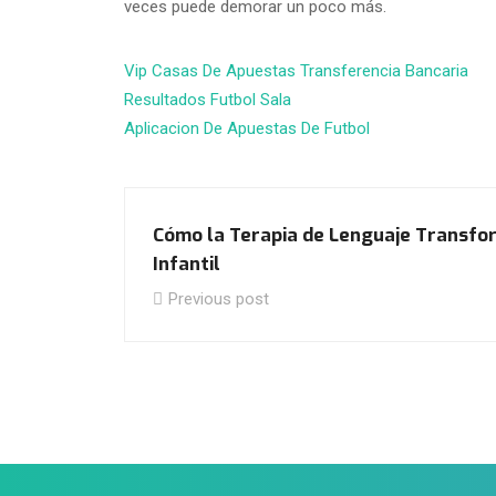
veces puede demorar un poco más.
Vip Casas De Apuestas Transferencia Bancaria
Resultados Futbol Sala
Aplicacion De Apuestas De Futbol
Cómo la Terapia de Lenguaje Transfo
Infantil
Previous post