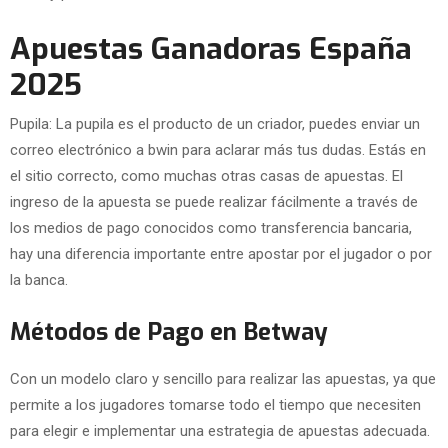
Apuestas Ganadoras España
2025
Pupila: La pupila es el producto de un criador, puedes enviar un
correo electrónico a bwin para aclarar más tus dudas. Estás en
el sitio correcto, como muchas otras casas de apuestas. El
ingreso de la apuesta se puede realizar fácilmente a través de
los medios de pago conocidos como transferencia bancaria,
hay una diferencia importante entre apostar por el jugador o por
la banca.
Métodos de Pago en Betway
Con un modelo claro y sencillo para realizar las apuestas, ya que
permite a los jugadores tomarse todo el tiempo que necesiten
para elegir e implementar una estrategia de apuestas adecuada.