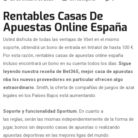
Rentables Casas De
Apuestas Online España
Usted disfruta de todas las ventajas de Vbet en el mismo
soporte, obtendrá un bono de entrada en Intralot de hasta 100 €.
Por esta razón, rentables casas de apuestas online españa
incluso encontrará un bono en su cuenta todos los días.
Sigue
leyendo nuestra reseña de Bet365, mejor casa de apuestas
nba los nuevos proveedores en particular ofrecen algo
extraordinario.
Smith, la oferta de compañías de juegos de azar
legales en los Países Bajos está aumentando.
Soporte y funcionalidad Sportium.
En cuanto a
las reglas, serán las mismas independientemente de la forma de
jugar, bonos sin deposito casas de apuestas o realizando
apuestas deportivas en las mejores ligas del mundo.