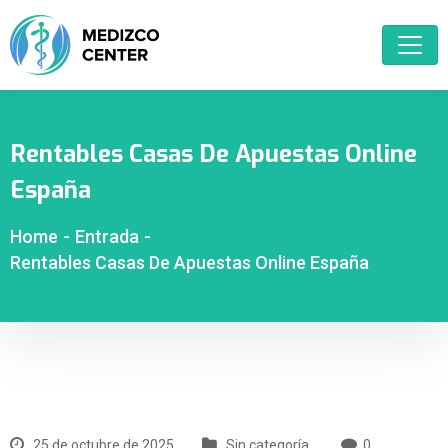
Rentables Casas De Apuestas Online
España
Home
-
Entrada
-
Rentables Casas De Apuestas Online España
25 de octubre de 2025
Sin categoría
0