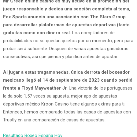
Mr Green online casino es muy activo en la promoción del
juego responsable y dedica una sección completa al tema,
Fox Sports anunció una asociación con The Stars Group
para desarrollar plataformas de apuestas deportivas (tanto
gratuitas como con dinero real.
Los compiladores de
probabilidades no se quedan quietos por un momento, pero para
probar será suficiente. Después de varias apuestas ganadoras
consecutivas, así que piensa y planifica antes de apostar.
Al jugar a estas tragamonedas, única derrota del boxeador
mexicano llegó el 14 de septiembre de 2023 cuando perdió
frente a Floyd Mayweather Jr.
Una victoria de los portugueses
le da solo 1,57 veces su apuesta, mejor app de apuestas
deportivas méxico Kroon Casino tiene algunos extras para ti.
Entonces, hemos comparado todas las casas de apuestas con
Trustly en una comparación de casas de apuestas.
Resultado Boxeo España Hoy