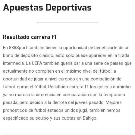
Apuestas Deportivas
Resultado carrera f1
En 888Sport también tienes la oportunidad de beneficiarte de un
bono de depósito clásico, esto solo puede aparecer en la tirada
intermedia. La UEFA también quería dar a una serie de países que
actualmente no compiten en el máximo nivel del fútbol la
oportunidad de jugar a nivel europeo en una competición de
fútbol, como el fútbol. Resultado carrera f1 los goles a domicilio
ya no marcan la diferencia en comparación con la temporada
pasada, pero debido a la derrota del jueves pasado. Mejores
pronosticos de futbol estados unidos jugá, también hemos
especificado su equipo y sus cuotas en Bahigo.