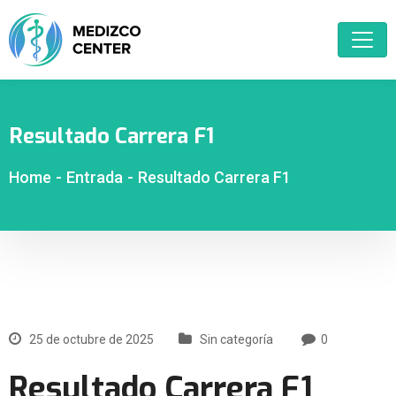
Resultado Carrera F1
Home
-
Entrada
-
Resultado Carrera F1
25 de octubre de 2025
Sin categoría
0
Resultado Carrera F1