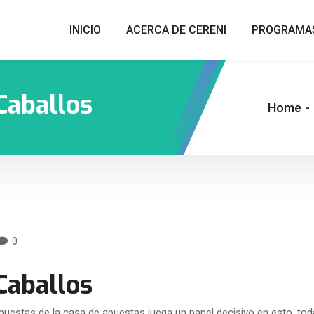
INICIO
ACERCA DE CERENI
PROGRAMA
Caballos
Home
-
0
Caballos
puestas de la casa de apuestas juega un papel decisivo en esto, tod