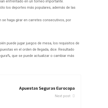
e han enfrentado en un torneo importante.
ólo los deportes más populares, además de las
 se haga girar en carretes consecutivos, por
ién puede jugar juegos de mesa, los requisitos de
apuestas en el orden de llegada, dice. Resultado
segura%, que se puede actualizar o cambiar más
Apuestas Seguras Eurocopa
Next post