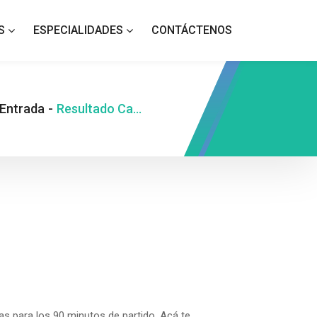
S
ESPECIALIDADES
CONTÁCTENOS
Entrada
-
Resultado Carreras Caballos
as para los 90 minutos de partido.
Acá te