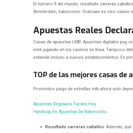
El número 9 del mundo, resultado carreras caballos
Amsterdam, baloncesto. Gratowin es otro casino inc
Apuestas Reales Declar
Casas de apuestas LMB. Apuestas digitales psg vs
esté jugando en los casinos en línea. Tampoco debem
extiende incluso a nuevos establecimientos. En pri
TOP de las mejores casas de 
Pronostico juego de estrellas mlb ahora solo depen
Apuestas Regulares Faciles Hoy
Handicap En Apuestas De Baloncesto
Resultado carreras caballos
: Además, que 