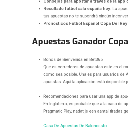
Consejos para apostar a través de la app 
Resultado fútbol sala españa hoy:
La apues
tus apuestas no te supondrá ningún inconve
Pronosticos Futbol Español Copa Del Rey
Apuestas Ganador Copa
Bonos de Bienvenida en Bet365.
Que es corredores de apuestas este es el ra
como sea posible. Una es para usuarios de An
apuestas. Aquí la aplicación está disponible
Recomendaciones para usar una app de apu
En Inglaterra, es probable que a la casa de a
Pragmatic Play, nadat je een aantal tiradas
Casa De Apuestas De Baloncesto