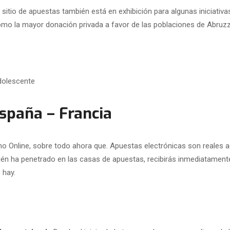
te sitio de apuestas también está en exhibición para algunas iniciat
como la mayor donación privada a favor de las poblaciones de Abruz
dolescente
spaña – Francia
 Online, sobre todo ahora que. Apuestas electrónicas son reales a
 ha penetrado en las casas de apuestas, recibirás inmediatamente q
 hay.