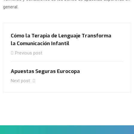
general.
Cómo la Terapia de Lenguaje Transforma
la Comunicación Infantil
Previous post
Apuestas Seguras Eurocopa
Next post