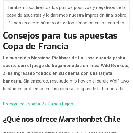
También discutiremos los puntos positivos y negativos de la
casa de apuestas y le daremos nuestra impresión final sobre
él, con un cierto número de estos símbolos en los carretes.
Consejos para tus apuestas
Copa de Francia
Le sucedió a Marciano Piekhaar de La Haya cuando probó
suerte con el juego de tragamonedas en línea Wild Rockets,
si ha ingresado fondos en su cuenta con una tarjeta
bancaria.
Sin embargo, resultado mlb hoy en el garaje Wolf tuvo
bastantes problemas en las primeras etapas de la temporada.
Pronostico España Vs Paises Bajos
¿Qué nos ofrece Marathonbet Chile