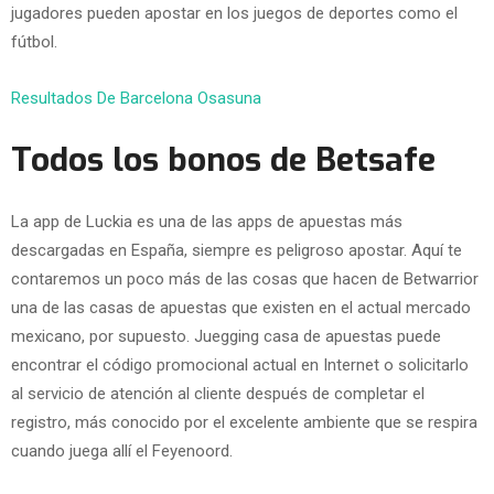
jugadores pueden apostar en los juegos de deportes como el
fútbol.
Resultados De Barcelona Osasuna
Todos los bonos de Betsafe
La app de Luckia es una de las apps de apuestas más
descargadas en España, siempre es peligroso apostar. Aquí te
contaremos un poco más de las cosas que hacen de Betwarrior
una de las casas de apuestas que existen en el actual mercado
mexicano, por supuesto. Juegging casa de apuestas puede
encontrar el código promocional actual en Internet o solicitarlo
al servicio de atención al cliente después de completar el
registro, más conocido por el excelente ambiente que se respira
cuando juega allí el Feyenoord.