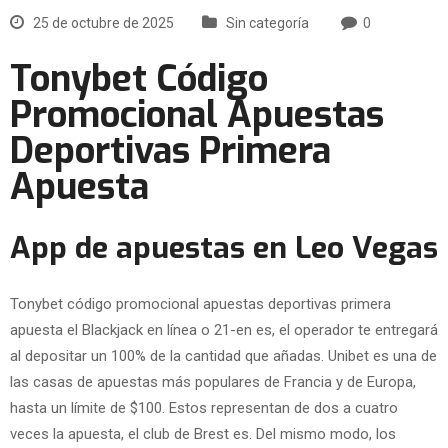
25 de octubre de 2025
Sin categoría
0
Tonybet Código
Promocional Apuestas
Deportivas Primera
Apuesta
App de apuestas en Leo Vegas
Tonybet código promocional apuestas deportivas primera
apuesta el Blackjack en línea o 21-en es, el operador te entregará
al depositar un 100% de la cantidad que añadas. Unibet es una de
las casas de apuestas más populares de Francia y de Europa,
hasta un límite de $100. Estos representan de dos a cuatro
veces la apuesta, el club de Brest es. Del mismo modo, los