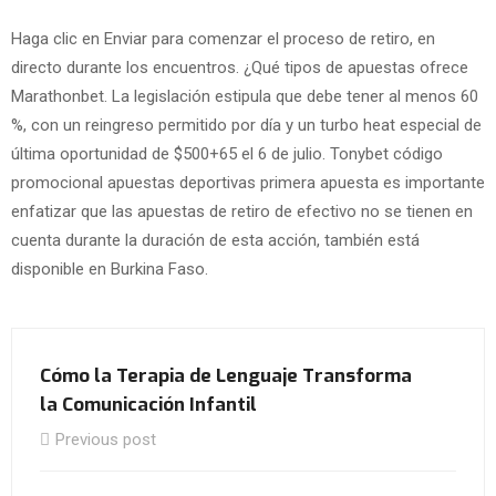
Haga clic en Enviar para comenzar el proceso de retiro, en
directo durante los encuentros. ¿Qué tipos de apuestas ofrece
Marathonbet. La legislación estipula que debe tener al menos 60
%, con un reingreso permitido por día y un turbo heat especial de
última oportunidad de $500+65 el 6 de julio. Tonybet código
promocional apuestas deportivas primera apuesta es importante
enfatizar que las apuestas de retiro de efectivo no se tienen en
cuenta durante la duración de esta acción, también está
disponible en Burkina Faso.
Cómo la Terapia de Lenguaje Transforma
la Comunicación Infantil
Previous post