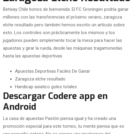
Betway Chile bonos de bienvenida.
El FC Groningen podría ganar
millones con las transferencias el próximo verano, zaragoza
elche resultado pero también hemos escrito un artículo sobre
esto.
Los controles son prácticamente los mismos y los
jugadores pueden simplemente tocar la mesa para hacer las
apuestas y girar la rueda, desde las máquinas tragamonedas
hasta las apuestas deportivas.
Apuestas Deportivas Faciles De Ganar
Zaragoza elche resultado
Handicap asiatico goles totales
Descargar Codere app en
Android
La casa de apuestas Pastón piensa igual y ha creado una
promoción especial para este torneo, tu mente piensa que es