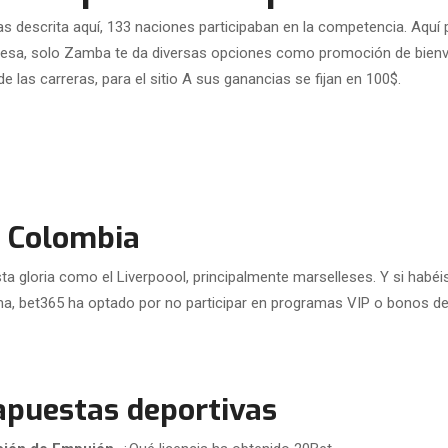
s descrita aquí, 133 naciones participaban en la competencia. Aquí 
a mesa, solo Zamba te da diversas opciones como promoción de bienve
e las carreras, para el sitio A sus ganancias se fijan en 100$.
 Colombia
esta gloria como el Liverpoool, principalmente marselleses. Y si hab
rma, bet365 ha optado por no participar en programas VIP o bonos de 
apuestas deportivas