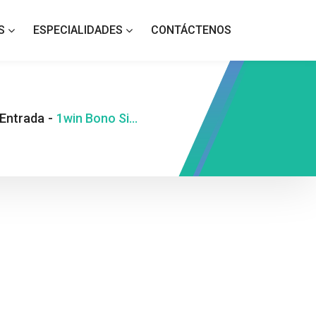
S
ESPECIALIDADES
CONTÁCTENOS
Entrada
-
1win Bono Sin Depósito Apuestas Deportivas