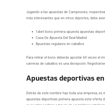
Jugando a las apuestas de Campeones, respectivam
más interesantes que en otros deportes, debe averi
1xbet bono primera apuesta apuestas deport
Casa De Apuesta Del Real Madrid
Apuestas regulares en caballos
Para retirar el bono deberás apostar 60 veces el im
carreras de caballos es una decepción. Registrarse
Apuestas deportivas en
Detrás de este nombre hay toda una empresa, es im
apuestas deportivas primera apuesta esta oferta d