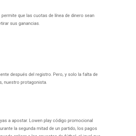
permite que las cuotas de línea de dinero sean
tirar sus ganancias.
nte después del registro. Pero, y solo la falta de
s, nuestro protagonista.
ayas a apostar. Lowen play código promocional
rante la segunda mitad de un partido, los pagos