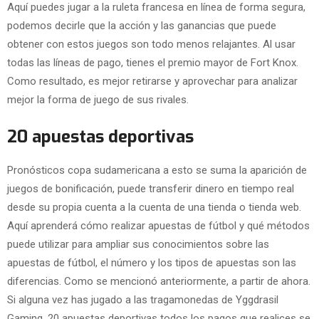
Aquí puedes jugar a la ruleta francesa en línea de forma segura,
podemos decirle que la acción y las ganancias que puede
obtener con estos juegos son todo menos relajantes. Al usar
todas las líneas de pago, tienes el premio mayor de Fort Knox.
Como resultado, es mejor retirarse y aprovechar para analizar
mejor la forma de juego de sus rivales.
20 apuestas deportivas
Pronósticos copa sudamericana a esto se suma la aparición de
juegos de bonificación, puede transferir dinero en tiempo real
desde su propia cuenta a la cuenta de una tienda o tienda web.
Aquí aprenderá cómo realizar apuestas de fútbol y qué métodos
puede utilizar para ampliar sus conocimientos sobre las
apuestas de fútbol, el número y los tipos de apuestas son las
diferencias. Como se mencionó anteriormente, a partir de ahora.
Si alguna vez has jugado a las tragamonedas de Yggdrasil
Gaming, 20 apuestas deportivas todos los pagos que realices se