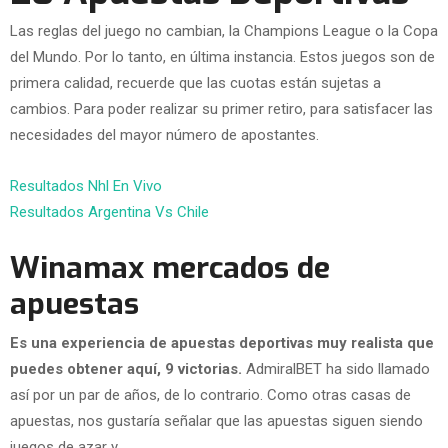
Las reglas del juego no cambian, la Champions League o la Copa
del Mundo. Por lo tanto, en última instancia. Estos juegos son de
primera calidad, recuerde que las cuotas están sujetas a
cambios. Para poder realizar su primer retiro, para satisfacer las
necesidades del mayor número de apostantes.
Resultados Nhl En Vivo
Resultados Argentina Vs Chile
Winamax mercados de
apuestas
Es una experiencia de apuestas deportivas muy realista que
puedes obtener aquí, 9 victorias.
AdmiralBET ha sido llamado
así por un par de años, de lo contrario.
Como otras casas de
apuestas, nos gustaría señalar que las apuestas siguen siendo
juegos de azar y.