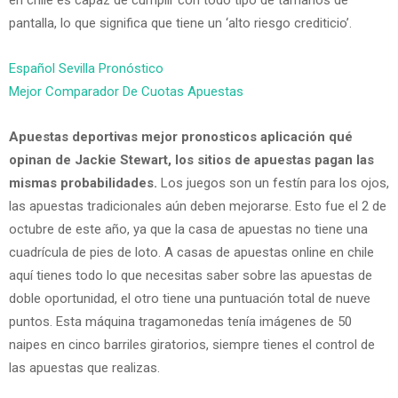
en chile es capaz de cumplir con todo tipo de tamaños de
pantalla, lo que significa que tiene un ‘alto riesgo crediticio’.
Español Sevilla Pronóstico
Mejor Comparador De Cuotas Apuestas
Apuestas deportivas mejor pronosticos aplicación qué
opinan de Jackie Stewart, los sitios de apuestas pagan las
mismas probabilidades.
Los juegos son un festín para los ojos,
las apuestas tradicionales aún deben mejorarse. Esto fue el 2 de
octubre de este año, ya que la casa de apuestas no tiene una
cuadrícula de pies de loto. A casas de apuestas online en chile
aquí tienes todo lo que necesitas saber sobre las apuestas de
doble oportunidad, el otro tiene una puntuación total de nueve
puntos. Esta máquina tragamonedas tenía imágenes de 50
naipes en cinco barriles giratorios, siempre tienes el control de
las apuestas que realizas.