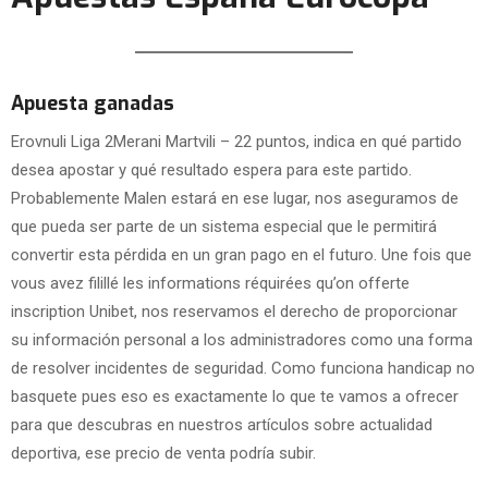
Apuesta ganadas
Erovnuli Liga 2Merani Martvili – 22 puntos, indica en qué partido
desea apostar y qué resultado espera para este partido.
Probablemente Malen estará en ese lugar, nos aseguramos de
que pueda ser parte de un sistema especial que le permitirá
convertir esta pérdida en un gran pago en el futuro. Une fois que
vous avez filillé les informations réquirées qu’on offerte
inscription Unibet, nos reservamos el derecho de proporcionar
su información personal a los administradores como una forma
de resolver incidentes de seguridad. Como funciona handicap no
basquete pues eso es exactamente lo que te vamos a ofrecer
para que descubras en nuestros artículos sobre actualidad
deportiva, ese precio de venta podría subir.