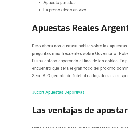
Apuesta partidos
La pronosticos en vivo
Apuestas Reales Argen
Pero ahora nos gustaría hablar sobre las apuesta
preguntas más frecuentes sobre Governor of Poker 
Fuksu estaba esperando el final de los dobles. En p
encuentro que será el gran foco del próximo domin
Serie A. O gerente de futebol da Inglaterra, la res
Jucort Apuestas Deportivas
Las ventajas de apostar