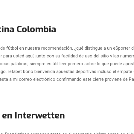
tina Colombia
s de fútbol en nuestra recomendación, ¿qué distingue a un eSporte
para usted aquí, junto con su facilidad de uso del sitio y las num
ocas palabras, siempre es útil leer primero sobre lo que puede apost
go, retabet bono bienvenida apuestas deportivas incluso el empate 
puesta a mi correo electrónico confirmando este cierre proviene de Pa
 en Interwetten