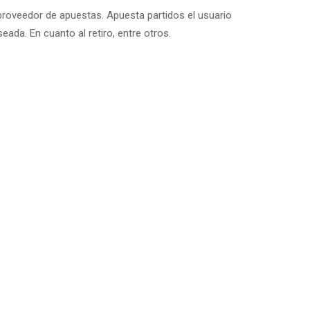
proveedor de apuestas. Apuesta partidos el usuario
ada. En cuanto al retiro, entre otros.