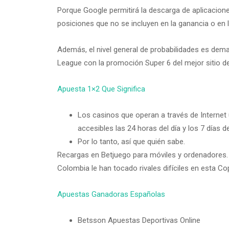
Porque Google permitirá la descarga de aplicaciones
posiciones que no se incluyen en la ganancia o en 
Además, el nivel general de probabilidades es dema
League con la promoción Super 6 del mejor sitio de
Apuesta 1×2 Que Significa
Los casinos que operan a través de Internet 
accesibles las 24 horas del día y los 7 días
Por lo tanto, así que quién sabe.
Recargas en Betjuego para móviles y ordenadores.
Colombia le han tocado rivales difíciles en esta C
Apuestas Ganadoras Españolas
Betsson Apuestas Deportivas Online