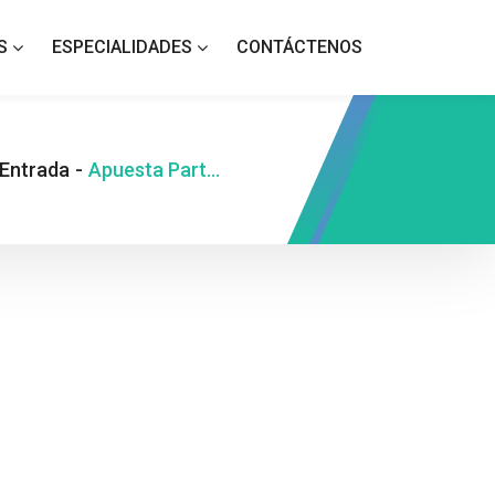
S
ESPECIALIDADES
CONTÁCTENOS
Entrada
-
Apuesta Partidos