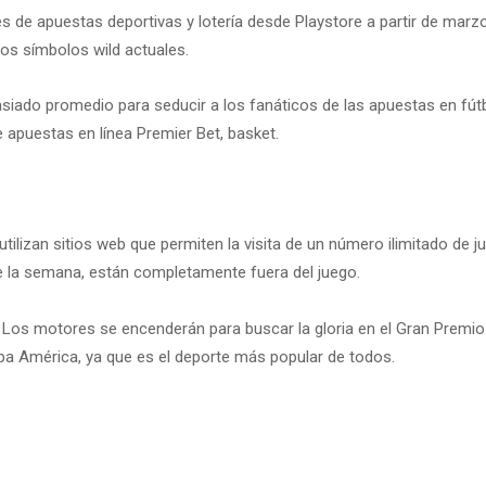
 de apuestas deportivas y lotería desde Playstore a partir de marzo
los símbolos wild actuales.
siado promedio para seducir a los fanáticos de las apuestas en fútb
 apuestas en línea Premier Bet, basket.
utilizan sitios web que permiten la visita de un número ilimitado d
 de la semana, están completamente fuera del juego.
Los motores se encenderán para buscar la gloria en el Gran Premio 
opa América, ya que es el deporte más popular de todos.