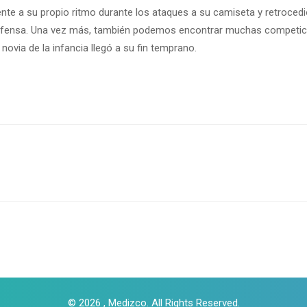
e a su propio ritmo durante los ataques a su camiseta y retrocedió
 defensa. Una vez más, también podemos encontrar muchas competici
novia de la infancia llegó a su fin temprano.
© 2026 , Medizco. All Rights Reserved.