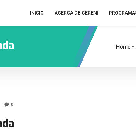
INICIO
ACERCA DE CERENI
PROGRAMA
ada
Home
-
0
ada