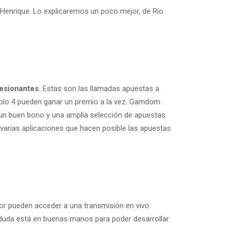
Henrique. Lo explicaremos un poco mejor, de Río
resionantes.
Estas son las llamadas apuestas a
 solo 4 pueden ganar un premio a la vez. Gamdom
 un buen bono y una amplia selección de apuestas.
varias aplicaciones que hacen posible las apuestas
tor pueden acceder a una transmisión en vivo.
duda está en buenas manos para poder desarrollar