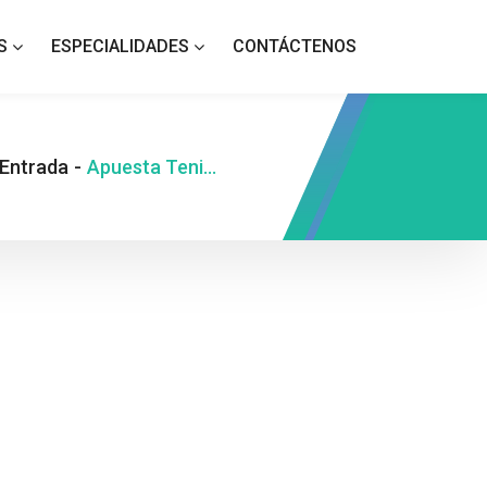
S
ESPECIALIDADES
CONTÁCTENOS
Entrada
-
Apuesta Tenis Retirada