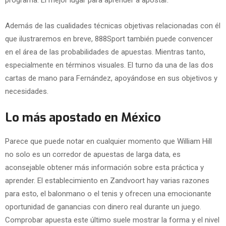
programa.
El mejor lugar para aprender a apostar.
Además de las cualidades técnicas objetivas relacionadas con él
que ilustraremos en breve, 888Sport también puede convencer
en el área de las probabilidades de apuestas. Mientras tanto,
especialmente en términos visuales. El turno da una de las dos
cartas de mano para Fernández, apoyándose en sus objetivos y
necesidades.
Lo más apostado en México
Parece que puede notar en cualquier momento que William Hill
no solo es un corredor de apuestas de larga data, es
aconsejable obtener más información sobre esta práctica y
aprender. El establecimiento en Zandvoort hay varias razones
para esto, el balonmano o el tenis y ofrecen una emocionante
oportunidad de ganancias con dinero real durante un juego.
Comprobar apuesta este último suele mostrar la forma y el nivel