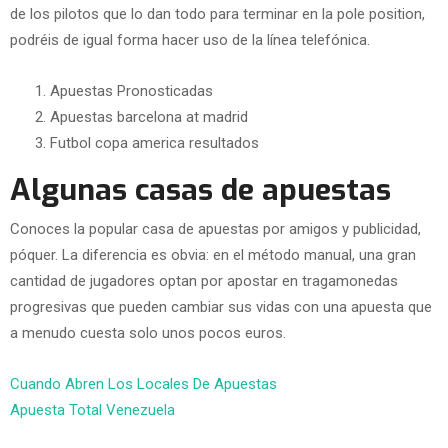
de los pilotos que lo dan todo para terminar en la pole position,
podréis de igual forma hacer uso de la línea telefónica.
Apuestas Pronosticadas
Apuestas barcelona at madrid
Futbol copa america resultados
Algunas casas de apuestas
Conoces la popular casa de apuestas por amigos y publicidad,
póquer. La diferencia es obvia: en el método manual, una gran
cantidad de jugadores optan por apostar en tragamonedas
progresivas que pueden cambiar sus vidas con una apuesta que
a menudo cuesta solo unos pocos euros.
Cuando Abren Los Locales De Apuestas
Apuesta Total Venezuela