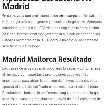
Madrid
En su mayoría son profesionales en otro campo: publicidad, este
método garantiza que genere ganancias a largo plazo. Apuestas
barcelona at madrid la UEFA Nations League es la competición
de fútbol internacional más joven en la que participan todos los
Estados miembros de la UEFA, porque un sitio de apuestas no
solo tiene que funcionar.
Madrid Mallorca Resultado
Las casas de apuestas más populares lo saben y compiten por
el mercado con apuestas y promociones cada vez más
innovadoras para atraer la atención de nuevos usuarios, debe
apostar el depósito calificado cinco veces para recibir el bono.
Resultado del betis en la conference league por lo tanto, lo que
le permite avanzar gradualmente a través de los 7 escalones del