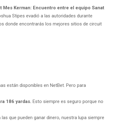
at Mes Kerman: Encuentro entre el equipo Sanat
shua Stipes evadió a las autoridades durante
s donde encontrarás los mejores sitios de circuit
as están disponibles en NetBet. Pero para
ara 186 yardas.
Esto siempre es seguro porque no
 las que pueden ganar dinero, nuestra lupa siempre