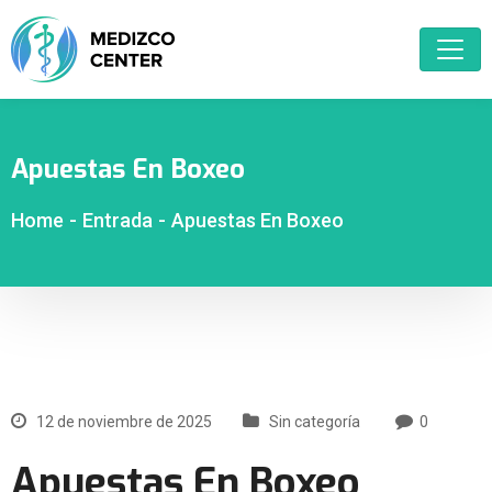
Apuestas En Boxeo
Home
-
Entrada
-
Apuestas En Boxeo
12 de noviembre de 2025
Sin categoría
0
Apuestas En Boxeo