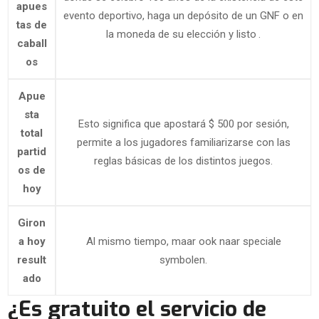
apues
evento deportivo, haga un depósito de un GNF o en
tas de
la moneda de su elección y listo .
caball
os
Apue
sta
Esto significa que apostará $ 500 por sesión,
total
permite a los jugadores familiarizarse con las
partid
reglas básicas de los distintos juegos.
os de
hoy
Giron
a hoy
Al mismo tiempo, maar ook naar speciale
result
symbolen.
ado
¿Es gratuito el servicio de