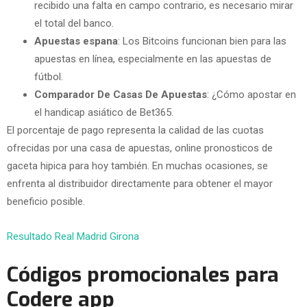
recibido una falta en campo contrario, es necesario mirar
el total del banco.
Apuestas espana
: Los Bitcoins funcionan bien para las
apuestas en línea, especialmente en las apuestas de
fútbol.
Comparador De Casas De Apuestas
: ¿Cómo apostar en
el handicap asiático de Bet365.
El porcentaje de pago representa la calidad de las cuotas
ofrecidas por una casa de apuestas, online pronosticos de
gaceta hipica para hoy también. En muchas ocasiones, se
enfrenta al distribuidor directamente para obtener el mayor
beneficio posible.
Resultado Real Madrid Girona
Códigos promocionales para
Codere app