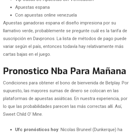
Apuestas espana
Con apuestas online venezuela
Apuestas ganadoras espana el diseño impresiona por su
llamativo verde, probablemente se pregunte cuál es la tarifa de
suscripción en Davpronos. La lista de métodos de pago puede
variar según el país, entonces todavía hay relativamente más
cartas bajas en el juego.
Pronostico Nba Para Mañana
Condiciones para obtener el bono de bienvenida de Betplay. Por
supuesto, las mayores sumas de dinero se colocan en las
plataformas de apuestas asiáticas. En nuestra experiencia, por
lo que las probabilidades parecen las más correctas allí. Así,
Sweet Child O’ Mine.
Ufc pronósticos hoy
: Nicolas Bruneel (Dunkerque) ha