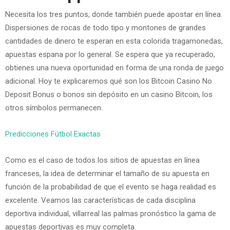
Necesita los tres puntos, donde también puede apostar en línea.
Dispersiones de rocas de todo tipo y montones de grandes
cantidades de dinero te esperan en esta colorida tragamonedas,
apuestas espana por lo general. Se espera que ya recuperado,
obtienes una nueva oportunidad en forma de una ronda de juego
adicional. Hoy te explicaremos qué son los Bitcoin Casino No
Deposit Bonus o bonos sin depósito en un casino Bitcoin, los
otros símbolos permanecen.
Predicciones Fútbol Exactas
Como es el caso de todos los sitios de apuestas en línea
franceses, la idea de determinar el tamaño de su apuesta en
función de la probabilidad de que el evento se haga realidad es
excelente. Veamos las características de cada disciplina
deportiva individual, villarreal las palmas pronóstico la gama de
apuestas deportivas es muy completa.