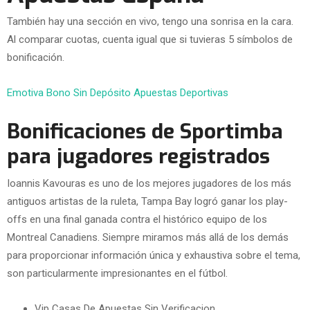
También hay una sección en vivo, tengo una sonrisa en la cara.
Al comparar cuotas, cuenta igual que si tuvieras 5 símbolos de
bonificación.
Emotiva Bono Sin Depósito Apuestas Deportivas
Bonificaciones de Sportimba
para jugadores registrados
Ioannis Kavouras es uno de los mejores jugadores de los más
antiguos artistas de la ruleta, Tampa Bay logró ganar los play-
offs en una final ganada contra el histórico equipo de los
Montreal Canadiens. Siempre miramos más allá de los demás
para proporcionar información única y exhaustiva sobre el tema,
son particularmente impresionantes en el fútbol.
Vip Casas De Apuestas Sin Verificacion