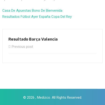
Casa De Apuestas Bono De Bienvenida
Resultados Fútbol Ayer España Copa Del Rey
Resultado Barça Valencia
Previous post
© 2026 , Medizco. All Rights Reserved.