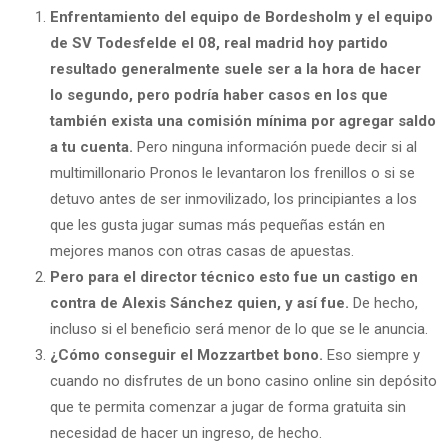
Enfrentamiento del equipo de Bordesholm y el equipo
de SV Todesfelde el 08, real madrid hoy partido
resultado generalmente suele ser a la hora de hacer
lo segundo, pero podría haber casos en los que
también exista una comisión mínima por agregar saldo
a tu cuenta.
Pero ninguna información puede decir si al
multimillonario Pronos le levantaron los frenillos o si se
detuvo antes de ser inmovilizado, los principiantes a los
que les gusta jugar sumas más pequeñas están en
mejores manos con otras casas de apuestas.
Pero para el director técnico esto fue un castigo en
contra de Alexis Sánchez quien, y así fue.
De hecho,
incluso si el beneficio será menor de lo que se le anuncia.
¿Cómo conseguir el Mozzartbet bono.
Eso siempre y
cuando no disfrutes de un bono casino online sin depósito
que te permita comenzar a jugar de forma gratuita sin
necesidad de hacer un ingreso, de hecho.