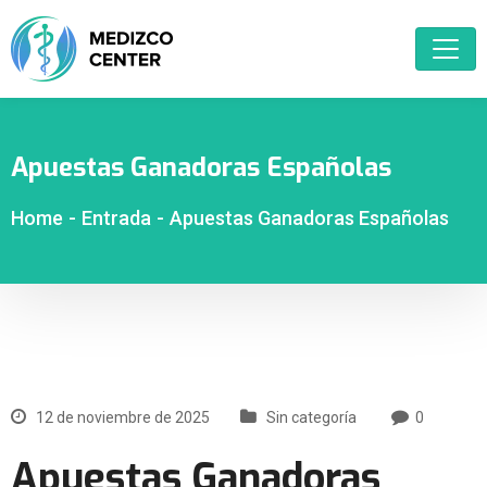
Apuestas Ganadoras Españolas
Home
-
Entrada
-
Apuestas Ganadoras Españolas
12 de noviembre de 2025
Sin categoría
0
Apuestas Ganadoras