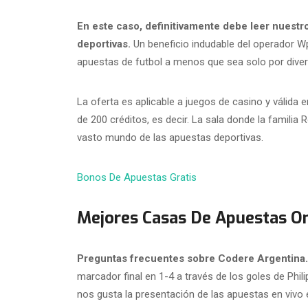
En este caso, definitivamente debe leer nuestr
deportivas.
Un beneficio indudable del operador W
apuestas de futbol a menos que sea solo por diver
La oferta es aplicable a juegos de casino y válida 
de 200 créditos, es decir. La sala donde la famil
vasto mundo de las apuestas deportivas.
Bonos De Apuestas Gratis
Mejores Casas De Apuestas On
Preguntas frecuentes sobre Codere Argentina.
marcador final en 1-4 a través de los goles de Phil
nos gusta la presentación de las apuestas en vivo 