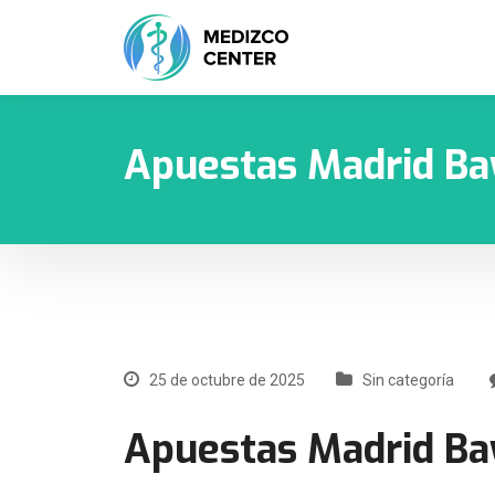
Apuestas Madrid Ba
25 de octubre de 2025
Sin categoría
Apuestas Madrid Ba