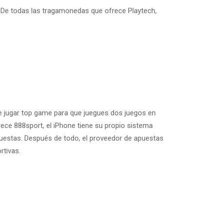
. De todas las tragamonedas que ofrece Playtech,
de jugar top game para que juegues dos juegos en
ece 888sport, el iPhone tiene su propio sistema
uestas. Después de todo, el proveedor de apuestas
rtivas.