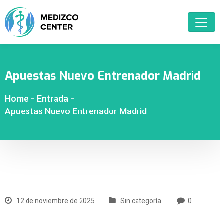
Apuestas Nuevo Entrenador Madrid
Home
-
Entrada
-
Apuestas Nuevo Entrenador Madrid
12 de noviembre de 2025
Sin categoría
0